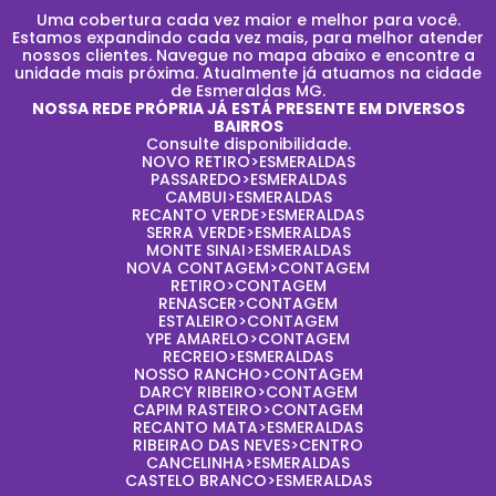
Uma cobertura cada vez maior e melhor para você.
Estamos expandindo cada vez mais, para melhor atender
nossos clientes. Navegue no mapa abaixo e encontre a
unidade mais próxima. Atualmente já atuamos na cidade
de Esmeraldas MG.
NOSSA REDE PRÓPRIA JÁ ESTÁ PRESENTE EM DIVERSOS
BAIRROS
Consulte disponibilidade.
NOVO RETIRO>ESMERALDAS
PASSAREDO>ESMERALDAS
CAMBUI>ESMERALDAS
RECANTO VERDE>ESMERALDAS
SERRA VERDE>ESMERALDAS
MONTE SINAI>ESMERALDAS
NOVA CONTAGEM>CONTAGEM
RETIRO>CONTAGEM
RENASCER>CONTAGEM
ESTALEIRO>CONTAGEM
YPE AMARELO>CONTAGEM
RECREIO>ESMERALDAS
NOSSO RANCHO>CONTAGEM
DARCY RIBEIRO>CONTAGEM
CAPIM RASTEIRO>CONTAGEM
RECANTO MATA>ESMERALDAS
RIBEIRAO DAS NEVES>CENTRO
CANCELINHA>ESMERALDAS
CASTELO BRANCO>ESMERALDAS